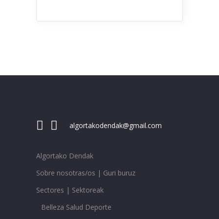
algortakodendak@gmail.com
Algortako Dendak
Sobre nosotras/os | Guri buruz
Sectores | Sektoreak
Belleza Salud Deporte