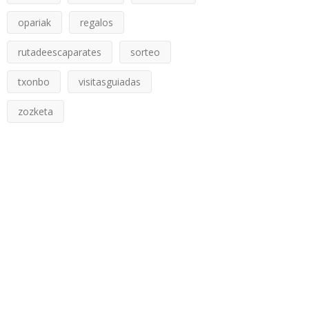
opariak
regalos
rutadeescaparates
sorteo
txonbo
visitasguiadas
zozketa