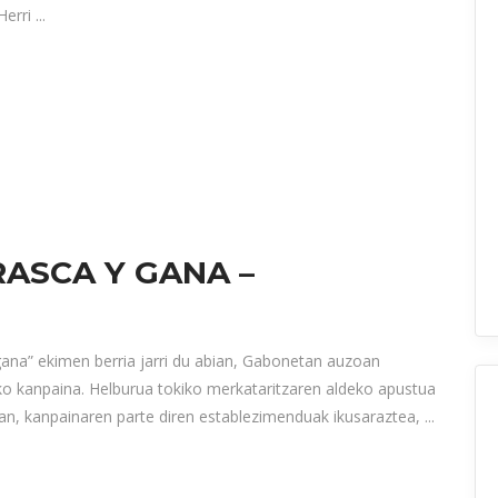
Herri
 RASCA Y GANA –
gana” ekimen berria jarri du abian, Gabonetan auzoan
o kanpaina. Helburua tokiko merkataritzaren aldeko apustua
rean, kanpainaren parte diren establezimenduak ikusaraztea,