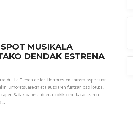
SPOT MUSIKALA
RTAKO DENDAK ESTRENA
ko du, La Tienda de los Horrores-en sarrera ospetsuan
rekin, umoretsuarekin eta auzoaren funtsari oso lotuta,
tapen Sailak babesa duena, tokiko merkataritzaren
ko