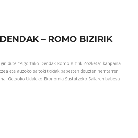
DENDAK – ROMO BIZIRIK
egin dute "Algortako Dendak Romo Bizirik Zozketa" kanpaina
zea eta auzoko saltoki txikiak babesten dituzten herritarren
aina, Getxoko Udaleko Ekonomia Sustatzeko Sailaren babesa