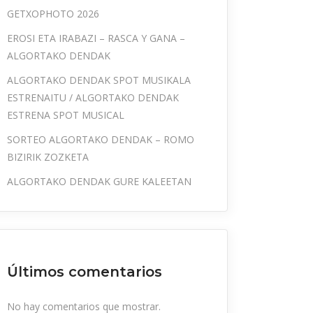
GETXOPHOTO 2026
EROSI ETA IRABAZI – RASCA Y GANA –
ALGORTAKO DENDAK
ALGORTAKO DENDAK SPOT MUSIKALA
ESTRENAITU / ALGORTAKO DENDAK
ESTRENA SPOT MUSICAL
SORTEO ALGORTAKO DENDAK – ROMO
BIZIRIK ZOZKETA
ALGORTAKO DENDAK GURE KALEETAN
Últimos comentarios
No hay comentarios que mostrar.