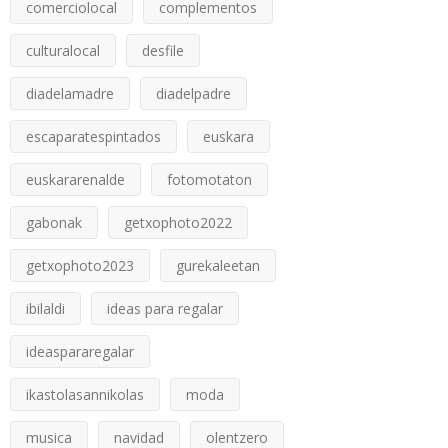
comerciolocal
complementos
culturalocal
desfile
diadelamadre
diadelpadre
escaparatespintados
euskara
euskararenalde
fotomotaton
gabonak
getxophoto2022
getxophoto2023
gurekaleetan
ibilaldi
ideas para regalar
ideaspararegalar
ikastolasannikolas
moda
musica
navidad
olentzero