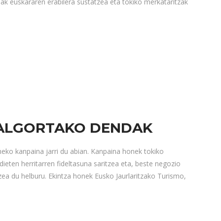
ak euskararen erabilera sustatzea eta tokiko merkataritzak
 ALGORTAKO DENDAK
eko kanpaina jarri du abian. Kanpaina honek tokiko
ieten herritarren fideltasuna saritzea eta, beste negozio
ea du helburu. Ekintza honek Eusko Jaurlaritzako Turismo,