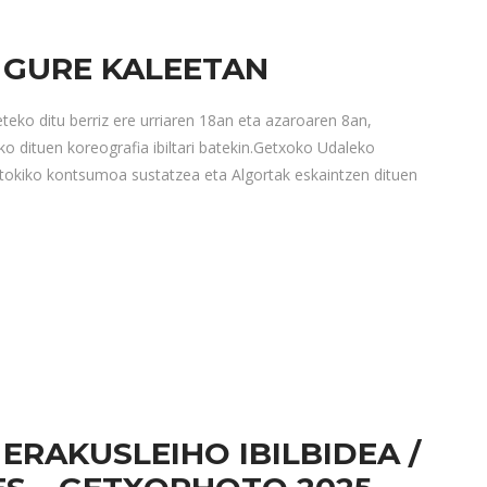
GURE KALEETAN
teko ditu berriz ere urriaren 18an eta azaroaren 8an,
o dituen koreografia ibiltari batekin.Getxoko Udaleko
okiko kontsumoa sustatzea eta Algortak eskaintzen dituen
RAKUSLEIHO IBILBIDEA /