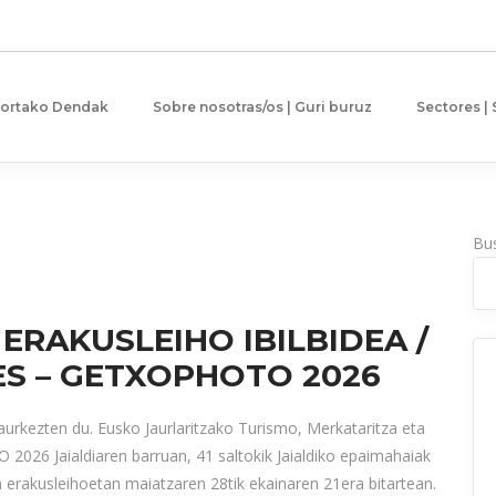
gortako Dendak
Sobre nosotras/os | Guri buruz
Sectores |
Bu
RAKUSLEIHO IBILBIDEA /
S – GETXOPHOTO 2026
aurkezten du. Eusko Jaurlaritzako Turismo, Merkataritza eta
026 Jaialdiaren barruan, 41 saltokik Jaialdiko epaimahaiak
n erakusleihoetan maiatzaren 28tik ekainaren 21era bitartean.