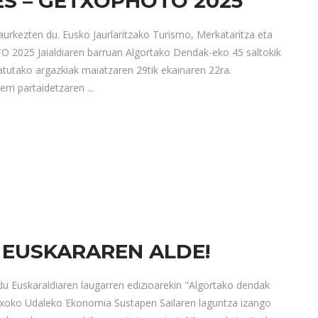
S – GETXOPHOTO 2025
aurkezten du. Eusko Jaurlaritzako Turismo, Merkataritza eta
 2025 Jaialdiaren barruan Algortako Dendak-eko 45 saltokik
atutako argazkiak maiatzaren 29tik ekainaren 22ra.
rri partaidetzaren
EUSKARAREN ALDE!
du Euskaraldiaren laugarren edizioarekin "Algortako dendak
txoko Udaleko Ekonomia Sustapen Sailaren laguntza izango