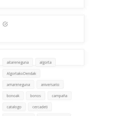
aitareneguna
algorta
AlgortakoDendak
amareneguna
aniversario
bonoak
bonos
campaña
catalogo
cercadeti