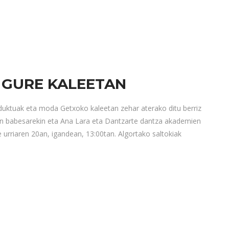
GURE KALEETAN
duktuak eta moda Getxoko kaleetan zehar aterako ditu berriz
n babesarekin eta Ana Lara eta Dantzarte dantza akademien
e urriaren 20an, igandean, 13:00tan. Algortako saltokiak