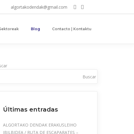
algortakodendak@gmail.com
 Sektoreak
Blog
Contacto | Kontaktu
scar
Buscar
Últimas entradas
ALGORTAKO DENDAK ERAKUSLEIHO
IBILBIDEA / RUTA DE ESCAPARATES –