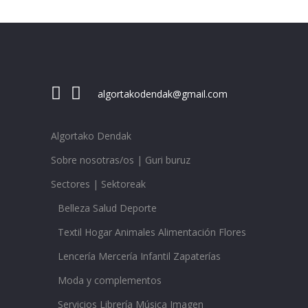
algortakodendak@gmail.com
Algortako Dendak
Sobre nosotras/os | Guri buruz
Sectores | Sektoreak
Belleza Salud Deporte
Textil Hogar Animales Alimentación Flores
Lencería Mercería Infantil Zapaterías
Moda y complementos
Servicios Librería Música Imagen