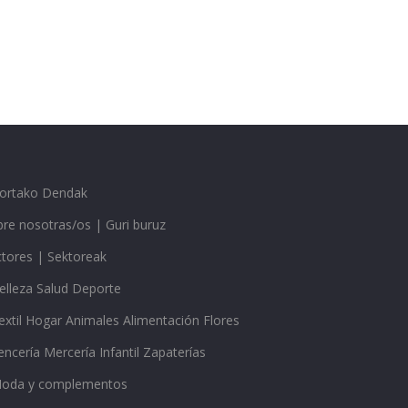
gortako Dendak
re nosotras/os | Guri buruz
ctores | Sektoreak
elleza Salud Deporte
extil Hogar Animales Alimentación Flores
encería Mercería Infantil Zapaterías
oda y complementos