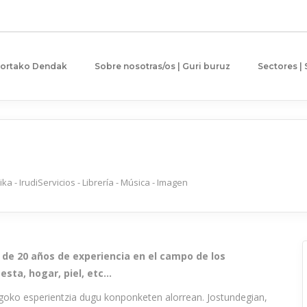
gortako Dendak
Sobre nosotras/os | Guri buruz
Sectores |
ka - Irudi
Servicios - Librería - Música - Imagen
de 20 años de experiencia en el campo de los
esta, hogar, piel, etc…
iagoko esperientzia dugu konponketen alorrean. Jostundegian,