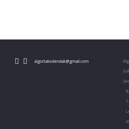
Al
algortakodendak@gmail.com
Sob
Se
B
T
L
M