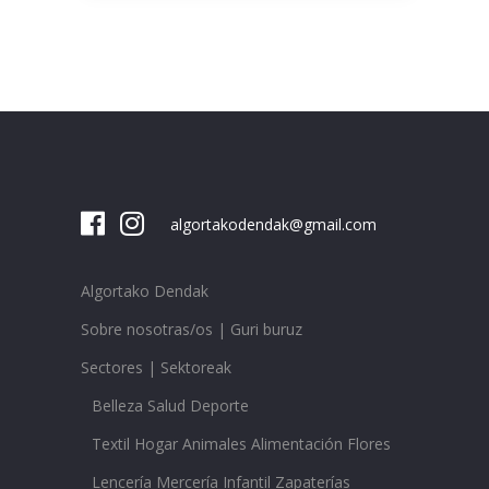
algortakodendak@gmail.com
Algortako Dendak
Sobre nosotras/os | Guri buruz
Sectores | Sektoreak
Belleza Salud Deporte
Textil Hogar Animales Alimentación Flores
Lencería Mercería Infantil Zapaterías