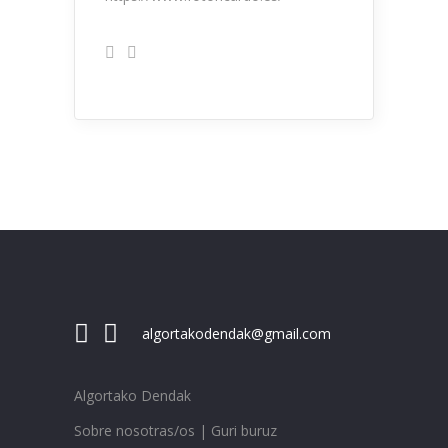
algortakodendak@gmail.com
Algortako Dendak
Sobre nosotras/os | Guri buruz