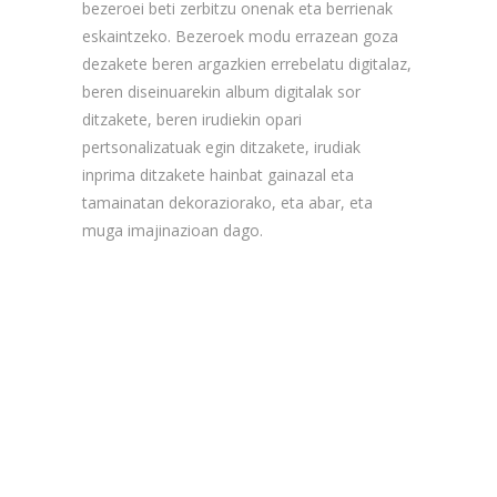
bezeroei beti zerbitzu onenak eta berrienak
eskaintzeko. Bezeroek modu errazean goza
dezakete beren argazkien errebelatu digitalaz,
beren diseinuarekin album digitalak sor
ditzakete, beren irudiekin opari
pertsonalizatuak egin ditzakete, irudiak
inprima ditzakete hainbat gainazal eta
tamainatan dekoraziorako, eta abar, eta
muga imajinazioan dago.