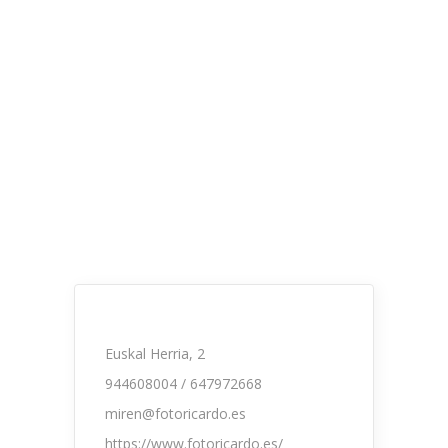
Euskal Herria, 2
944608004 / 647972668
miren@fotoricardo.es
https://www.fotoricardo.es/