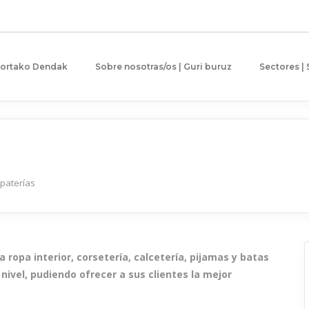
gortako Dendak
Sobre nosotras/os | Guri buruz
Sectores |
apaterías
 ropa interior, corsetería, calcetería, pijamas y batas
ivel, pudiendo ofrecer a sus clientes la mejor