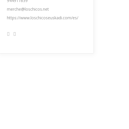
944911639
merche@loschicos.net
https://www.loschicoseuskadi.com/es/