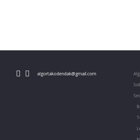
Al
algortakodendak@gmail.com
Sob
Se
B
T
L
M