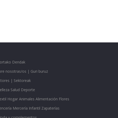
gortako Dendak
re nosotras/os | Guri buruz
ctores | Sektoreak
elleza Salud Deporte
extil Hogar Animales Alimentación Flores
encería Mercería Infantil Zapaterías
oda y complementos