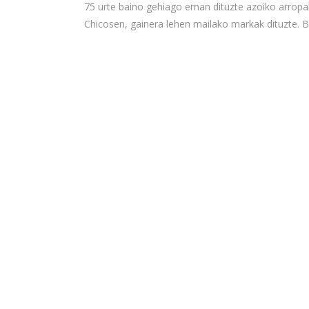
75 urte baino gehiago eman dituzte azoiko arropak
Chicosen, gainera lehen mailako markak dituzte. Be