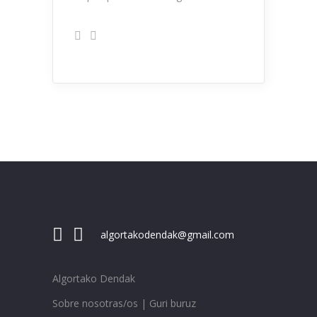
algortakodendak@gmail.com
Algortako Dendak
Sobre nosotras/os | Guri buruz