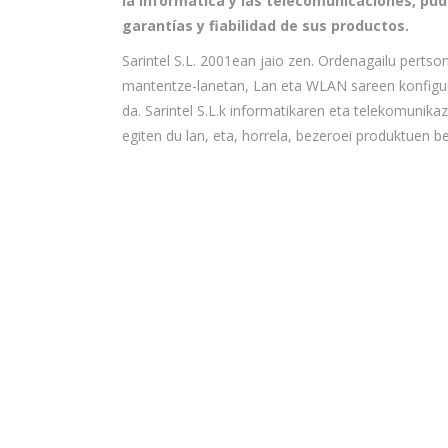
la informática y las telecomunicaciones, pud
garantías y fiabilidad de sus productos.
Sarintel S.L. 2001ean jaio zen. Ordenagailu pertso
mantentze-lanetan, Lan eta WLAN sareen konfigur
da. Sarintel S.L.k informatikaren eta telekomuni
egiten du lan, eta, horrela, bezeroei produktuen b