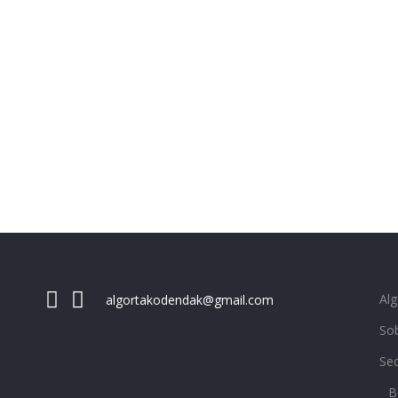
Al
algortakodendak@gmail.com
Sob
Se
B