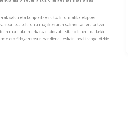
iendo así ofrecer a sus clientes las más altas
nalak saldu eta konpontzen ditu. Informatika-ekipoen
azioan eta telefonia mugikorraren salmentan ere aritzen
kazioen munduko merkatuan aintzatetsitako lehen markekin
erme eta fidagarritasun handienak eskaini ahal izango dizkie.