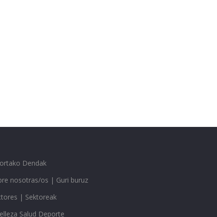
gortako Dendak
re nosotras/os | Guri buruz
ctores | Sektoreak
elleza Salud Deporte