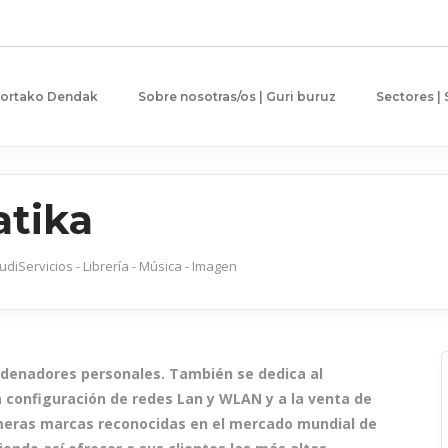
gortako Dendak
Sobre nosotras/os | Guri buruz
Sectores |
atika
rudi
Servicios - Librería - Música - Imagen
 ordenadores personales. También se dedica al
 configuración de redes Lan y WLAN y a la venta de
rimeras marcas reconocidas en el mercado mundial de