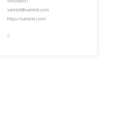
944308051
sarintel@sarintel.com
https://sarintel.com/