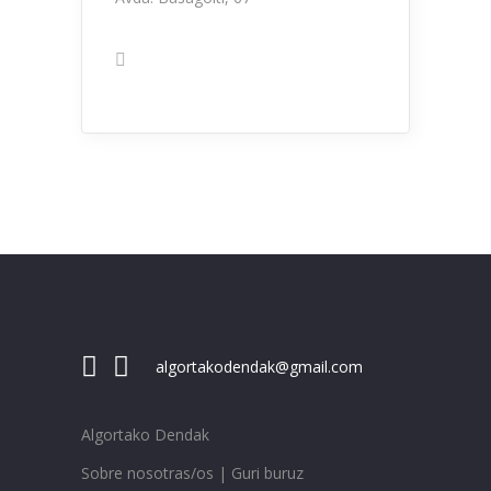
algortakodendak@gmail.com
Algortako Dendak
Sobre nosotras/os | Guri buruz