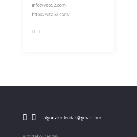
info@vito52.com
https://vito52.com/
algortakodendak@gmail.com
Algortako Dendak