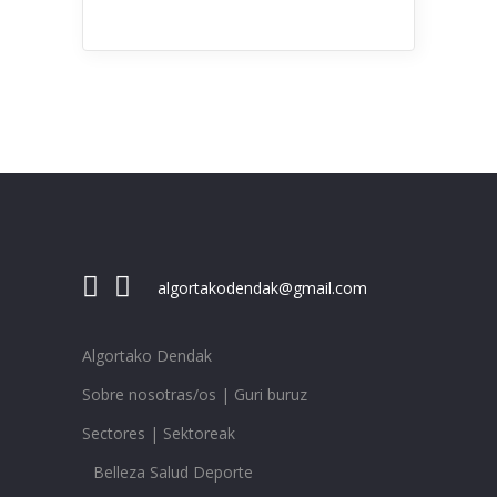
algortakodendak@gmail.com
Algortako Dendak
Sobre nosotras/os | Guri buruz
Sectores | Sektoreak
Belleza Salud Deporte