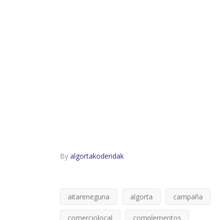
By
algortakodendak
aitareneguna
algorta
campaña
comerciolocal
complementos