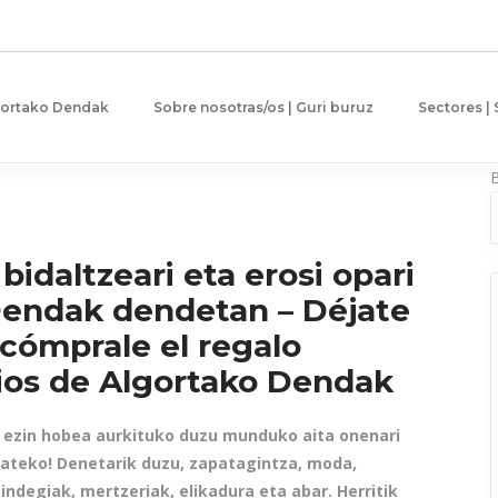
gortako Dendak
Sobre nosotras/os | Guri buruz
Sectores |
bidaltzeari eta erosi opari
Dendak dendetan – Déjate
cómprale el regalo
ios de Algortako Dendak
n ezin hobea aurkituko duzu munduko aita onenari
mateko! Denetarik duzu, zapatagintza, moda,
indegiak, mertzeriak, elikadura eta abar. Herritik