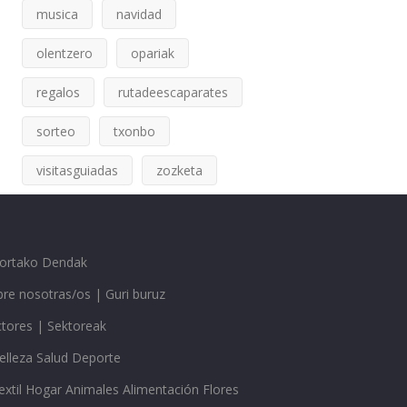
musica
navidad
olentzero
opariak
regalos
rutadeescaparates
sorteo
txonbo
visitasguiadas
zozketa
gortako Dendak
re nosotras/os | Guri buruz
ctores | Sektoreak
elleza Salud Deporte
extil Hogar Animales Alimentación Flores