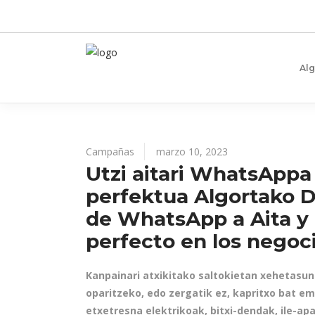
Al
Campañas
marzo 10, 2023
Utzi aitari WhatsAppa 
perfektua Algortako 
de WhatsApp a Aita y 
perfecto en los negoc
Kanpainari atxikitako saltokietan xehetasu
oparitzeko, edo zergatik ez, kapritxo bat e
etxetresna elektrikoak, bitxi-dendak, ile-apa