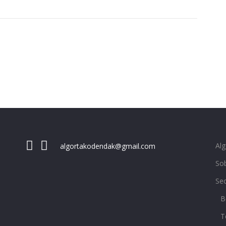
Al
algortakodendak@gmail.com
Sob
Se
B
T