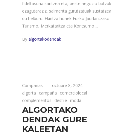
fideltasuna saritzea eta, beste negozio batzuk
ezagutaraziz, salmenta gurutzatuak sustatzea
du helburu. Ekintza honek Eusko Jaurlaritzako
Turismo, Merkataritza eta Kontsumo
By
algortakodendak
Campañas
octubre 8, 2024
algorta
campaña
comerciolocal
complementos
desfile
moda
ALGORTAKO
DENDAK GURE
KALEETAN