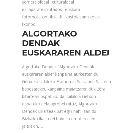
comerciolocal
culturalocal
escaparatespintados
euskara
fotomotaton
ibilaldi
ikastolasannikolas
txonbo
ALGORTAKO
DENDAK
EUSKARAREN ALDE!
Algortako Dendak “Algortako Dendak
euskararen alde” kanpaina aurkezten du.
Getxoko Udaleko Ekonomia Sustapen Sailaren
babesarekin, kanpaina maiatzaren 6tik 26ra
bitartean ospatuko da. Ibilaldia Getxon
ospatuko dela aprobetxatuz, Algortako
Dendak Elkarteak bat egin nahi izan du
Bizkaiko ikastolei babesa ematen dien
jaiarekin,