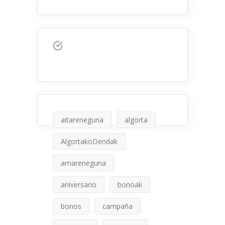
aitareneguna
algorta
AlgortakoDendak
amareneguna
aniversario
bonoak
bonos
campaña