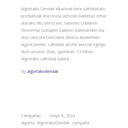
Algortako Dendak elkarteak bere saltokietako
produktuak eta moda Getxoko kaleetan zehar
aterako ditu berriz ere. Getxoko Udalaren
Ekonomia Sustapen Sailaren babesarekin eta
Ana Lara eta Dantzarte dantza akademien
laguntzarekin, saltokiek desfile berezia egingo
dute urriaren 20an, igandean, 13:00tan.
Algortako saltokiak kalera
By
algortakodendak
Campañas
mayo 6, 2024
algorta
AlgortakoDendak
campaña