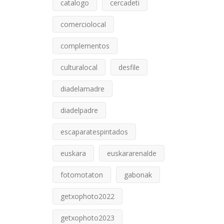
catalogo
cercadeti
comerciolocal
complementos
culturalocal
desfile
diadelamadre
diadelpadre
escaparatespintados
euskara
euskararenalde
fotomotaton
gabonak
getxophoto2022
getxophoto2023