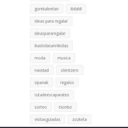
gurekaleetan
ibilaldi
ideas para regalar
ideaspararegalar
ikastolasannikolas
moda
musica
navidad
olentzero
opariak
regalos
rutadeescaparates
sorteo
txonbo
visitasguiadas
zozketa