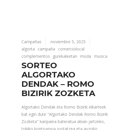
Campañas
noviembre 5, 2025
algorta
campaña
comerciolocal
complementos
gurekaleetan
moda
musica
SORTEO
ALGORTAKO
DENDAK – ROMO
BIZIRIK ZOZKETA
Algortako Dendak eta Romo Bizirik elkarteek
bat egin dute "Algortako Dendak Romo Bizirik
Zozketa" kanpaina bateratua abian jartzeko,
tokiko kontsumoa sustatzea eta auzoko