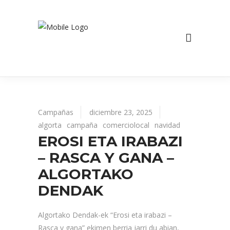
Campañas
diciembre 23, 2025
algorta
campaña
comerciolocal
navidad
EROSI ETA IRABAZI
– RASCA Y GANA –
ALGORTAKO
DENDAK
Algortako Dendak-ek “Erosi eta irabazi –
Rasca y gana” ekimen berria jarri du abian,