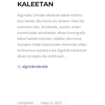
KALEETAN
Algortako Dendak elkarteak kaleak erritmo
biziz beteko ditu berriz ere urriaren 18an eta
azaroaren 8an, larunbatak, auzoko ardatz
komertzialak zeharkatuko dituen koreografia
ibiltari batekin.Getxoko Udaleko Ekonomia
Sustapen Sailak babestutako ekimenak tokiko
kontsumoa sustatzea eta Algortak eskaintzen
dituen produktu eta zerbitzuen
By
algortakodendak
Campañas
mayo 8, 2025