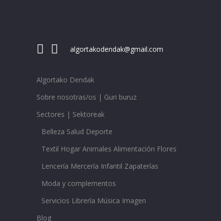
algortakodendak@gmail.com
Algortako Dendak
Sobre nosotras/os | Guri buruz
Sectores | Sektoreak
Belleza Salud Deporte
Textil Hogar Animales Alimentación Flores
Lencería Mercería Infantil Zapaterías
Moda y complementos
Servicios Librería Música Imagen
Blog