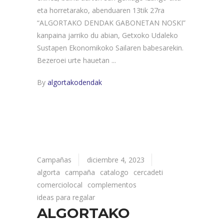
eta horretarako, abenduaren 13tik 27ra
“ALGORTAKO DENDAK GABONETAN NOSKI”
kanpaina jarriko du abian, Getxoko Udaleko
Sustapen Ekonomikoko Sailaren babesarekin.
Bezeroei urte hauetan
By
algortakodendak
Campañas
diciembre 4, 2023
algorta
campaña
catalogo
cercadeti
comerciolocal
complementos
ideas para regalar
ALGORTAKO