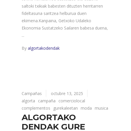
saltoki txikiak babesten dituzten herritarren
fideltasuna saritzea helburua duen
ekimena.Kanpaina, Getxoko Udaleko
Ekonomia Sustatzeko Sailaren babesa duena,
By
algortakodendak
Campañas
octubre 13, 2025
algorta
campaña
comerciolocal
complementos
gurekaleetan
moda
musica
ALGORTAKO
DENDAK GURE