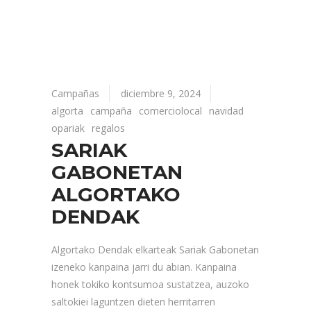
Campañas
diciembre 9, 2024
algorta
campaña
comerciolocal
navidad
opariak
regalos
SARIAK
GABONETAN
ALGORTAKO
DENDAK
Algortako Dendak elkarteak Sariak Gabonetan
izeneko kanpaina jarri du abian. Kanpaina
honek tokiko kontsumoa sustatzea, auzoko
saltokiei laguntzen dieten herritarren