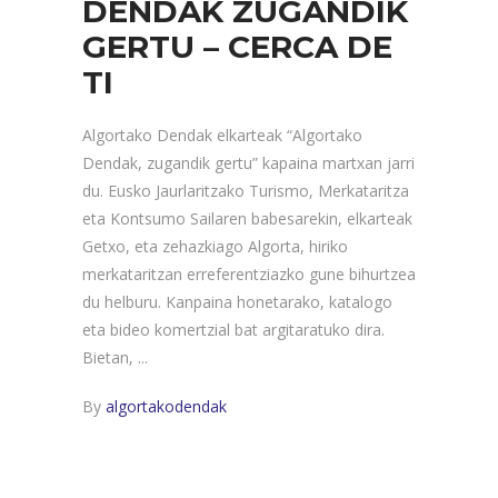
DENDAK ZUGANDIK
GERTU – CERCA DE
TI
Algortako Dendak elkarteak “Algortako
Dendak, zugandik gertu” kapaina martxan jarri
du. Eusko Jaurlaritzako Turismo, Merkataritza
eta Kontsumo Sailaren babesarekin, elkarteak
Getxo, eta zehazkiago Algorta, hiriko
merkataritzan erreferentziazko gune bihurtzea
du helburu. Kanpaina honetarako, katalogo
eta bideo komertzial bat argitaratuko dira.
Bietan,
By
algortakodendak