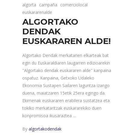
algorta
campaña
comerciolocal
euskararenalde
ALGORTAKO
DENDAK
EUSKARAREN ALDE!
Algortako Dendak merkatarien elkarteak bat
egin du Euskaraldiaren laugarren edizioarekin
"Algortako dendak euskararen alde" kanpaina
ospatuz. Kanpaina, Getxoko Udaleko
Ekonomia Sustapen Sailaren laguntza izango
duena, maiatzaren 15etik 25era egingo da.
Ekimenak euskararen erabilera sustatzea eta
tokiko merkataritzak euskararekiko duen
konpromisoa ikusaraztea
By
algortakodendak