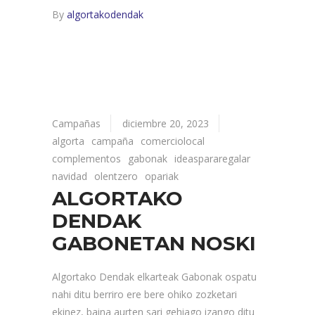
By
algortakodendak
Campañas
diciembre 20, 2023
algorta
campaña
comerciolocal
complementos
gabonak
ideaspararegalar
navidad
olentzero
opariak
ALGORTAKO
DENDAK
GABONETAN NOSKI
Algortako Dendak elkarteak Gabonak ospatu
nahi ditu berriro ere bere ohiko zozketari
ekinez, baina aurten sari gehiago izango ditu