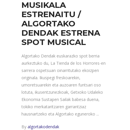
MUSIKALA
ESTRENAITU /
ALGORTAKO
DENDAK ESTRENA
SPOT MUSICAL
Algortako Dendak euskarazko spot berria
aurkeztuko du, La Tienda de los Horrores-en
sarrera ospetsuan oinarritutako ekoizpen
originala. Ikuspegi freskoarekin,
umoretsuarekin eta auzoaren funtsari oso
lotuta, ikusentzunezkoak, Getxoko Udaleko
Ekonomia Sustapen Sailak babesa duena,
tokiko merkataritzaren garrantziaz
hausnartzeko eta Algortako eguneroko
By
algortakodendak