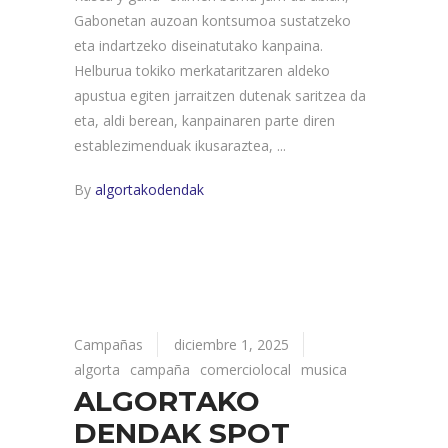
Gabonetan auzoan kontsumoa sustatzeko
eta indartzeko diseinatutako kanpaina.
Helburua tokiko merkataritzaren aldeko
apustua egiten jarraitzen dutenak saritzea da
eta, aldi berean, kanpainaren parte diren
establezimenduak ikusaraztea,
By
algortakodendak
Campañas
diciembre 1, 2025
algorta
campaña
comerciolocal
musica
ALGORTAKO
DENDAK SPOT