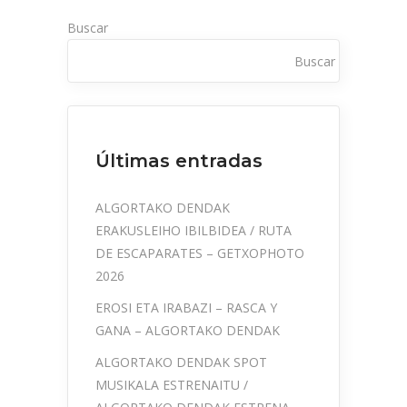
Buscar
Buscar
Últimas entradas
ALGORTAKO DENDAK
ERAKUSLEIHO IBILBIDEA / RUTA
DE ESCAPARATES – GETXOPHOTO
2026
EROSI ETA IRABAZI – RASCA Y
GANA – ALGORTAKO DENDAK
ALGORTAKO DENDAK SPOT
MUSIKALA ESTRENAITU /