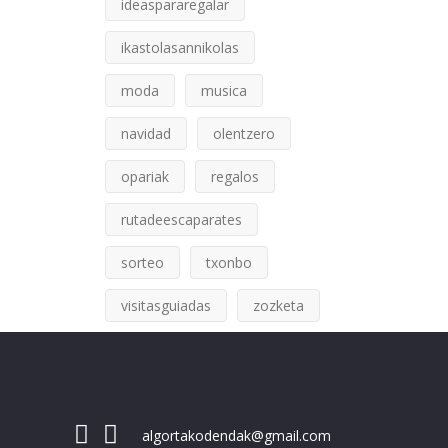
ideaspararegalar
ikastolasannikolas
moda
musica
navidad
olentzero
opariak
regalos
rutadeescaparates
sorteo
txonbo
visitasguiadas
zozketa
algortakodendak@gmail.com