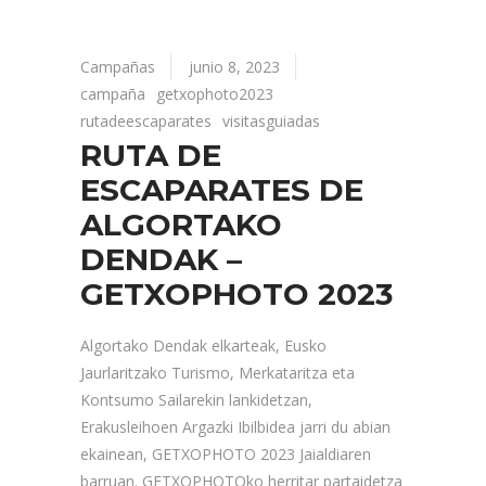
Campañas
junio 8, 2023
campaña
getxophoto2023
rutadeescaparates
visitasguiadas
RUTA DE
ESCAPARATES DE
ALGORTAKO
DENDAK –
GETXOPHOTO 2023
Algortako Dendak elkarteak, Eusko
Jaurlaritzako Turismo, Merkataritza eta
Kontsumo Sailarekin lankidetzan,
Erakusleihoen Argazki Ibilbidea jarri du abian
ekainean, GETXOPHOTO 2023 Jaialdiaren
barruan. GETXOPHOTOko herritar partaidetza