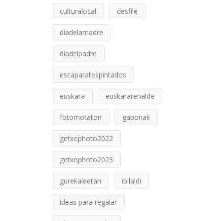
culturalocal
desfile
diadelamadre
diadelpadre
escaparatespintados
euskara
euskararenalde
fotomotaton
gabonak
getxophoto2022
getxophoto2023
gurekaleetan
ibilaldi
ideas para regalar