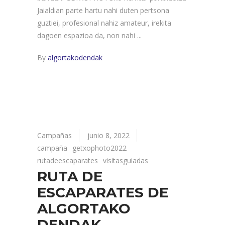
Jaialdian parte hartu nahi duten pertsona
guztiei, profesional nahiz amateur, irekita
dagoen espazioa da, non nahi
By
algortakodendak
Campañas
junio 8, 2022
campaña
getxophoto2022
rutadeescaparates
visitasguiadas
RUTA DE
ESCAPARATES DE
ALGORTAKO
DENDAK –