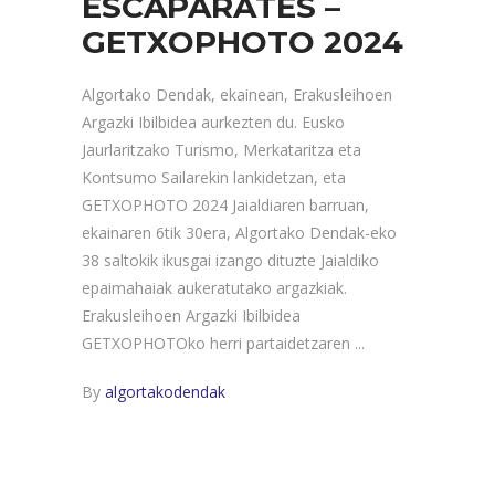
ESCAPARATES –
GETXOPHOTO 2024
Algortako Dendak, ekainean, Erakusleihoen
Argazki Ibilbidea aurkezten du. Eusko
Jaurlaritzako Turismo, Merkataritza eta
Kontsumo Sailarekin lankidetzan, eta
GETXOPHOTO 2024 Jaialdiaren barruan,
ekainaren 6tik 30era, Algortako Dendak-eko
38 saltokik ikusgai izango dituzte Jaialdiko
epaimahaiak aukeratutako argazkiak.
Erakusleihoen Argazki Ibilbidea
GETXOPHOTOko herri partaidetzaren
By
algortakodendak