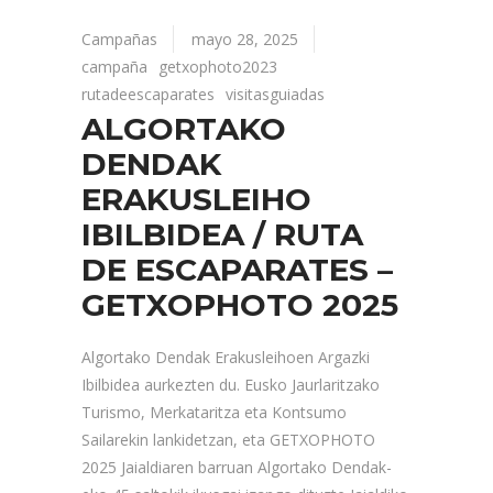
Campañas
mayo 28, 2025
campaña
getxophoto2023
rutadeescaparates
visitasguiadas
ALGORTAKO
DENDAK
ERAKUSLEIHO
IBILBIDEA / RUTA
DE ESCAPARATES –
GETXOPHOTO 2025
Algortako Dendak Erakusleihoen Argazki
Ibilbidea aurkezten du. Eusko Jaurlaritzako
Turismo, Merkataritza eta Kontsumo
Sailarekin lankidetzan, eta GETXOPHOTO
2025 Jaialdiaren barruan Algortako Dendak-