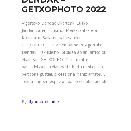
GETXOPHOTO 2022
Algortako Dendak Elkarteak, Eusko
Jaurlaritzaren Turismo, Merkataritza eta
Kontsumo Sailaren babesarekin,
GETXOPHOTO 2022ren barnean Algortako
Dendak Erakusleiho-Ibilbidea abian jarriko du
ekainean. GETXOPHOTOko herritar
partaidetza Jaialdian parte hartu nahi duten
pertsona guztiei, profesional nahiz amateur,
irekita dagoen espazioa da, non nahi duenak
By
algortakodendak