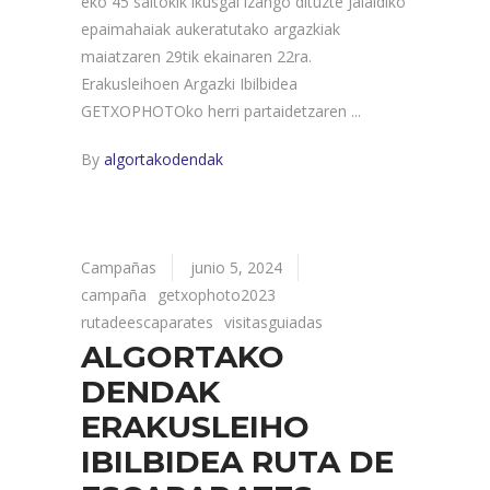
eko 45 saltokik ikusgai izango dituzte Jaialdiko
epaimahaiak aukeratutako argazkiak
maiatzaren 29tik ekainaren 22ra.
Erakusleihoen Argazki Ibilbidea
GETXOPHOTOko herri partaidetzaren
By
algortakodendak
Campañas
junio 5, 2024
campaña
getxophoto2023
rutadeescaparates
visitasguiadas
ALGORTAKO
DENDAK
ERAKUSLEIHO
IBILBIDEA RUTA DE