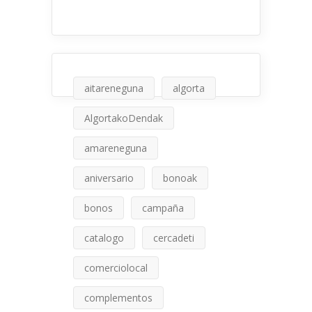
aitareneguna
algorta
AlgortakoDendak
amareneguna
aniversario
bonoak
bonos
campaña
catalogo
cercadeti
comerciolocal
complementos