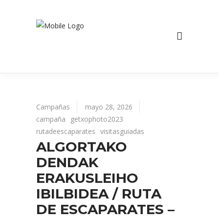
Campañas
mayo 28, 2026
campaña
getxophoto2023
rutadeescaparates
visitasguiadas
ALGORTAKO
DENDAK
ERAKUSLEIHO
IBILBIDEA / RUTA
DE ESCAPARATES –