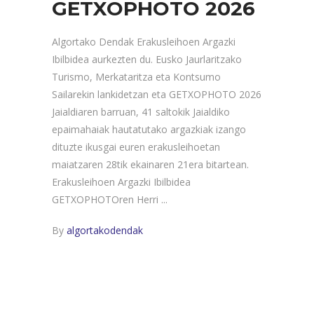
GETXOPHOTO 2026
Algortako Dendak Erakusleihoen Argazki
Ibilbidea aurkezten du. Eusko Jaurlaritzako
Turismo, Merkataritza eta Kontsumo
Sailarekin lankidetzan eta GETXOPHOTO 2026
Jaialdiaren barruan, 41 saltokik Jaialdiko
epaimahaiak hautatutako argazkiak izango
dituzte ikusgai euren erakusleihoetan
maiatzaren 28tik ekainaren 21era bitartean.
Erakusleihoen Argazki Ibilbidea
GETXOPHOTOren Herri
By
algortakodendak