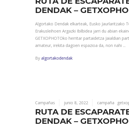
RUTA DE ESCAPARAT
DENDAK – GETXOPHO
Algortako Dendak elkarteak, Eusko Jaurlaritzako T
Erakusleihoen Argazki Ibilbidea jarri du abian ek
GETXOPHOTOko herritar partaidetza Jaialdian parte
amateur, irekita dagoen espazioa da, non nahi
By
algortakodendak
Campañas
junio 8, 2022
campaña
getxo
RUTA DE ESCAPARAT
DENDAK – GETXOPHO