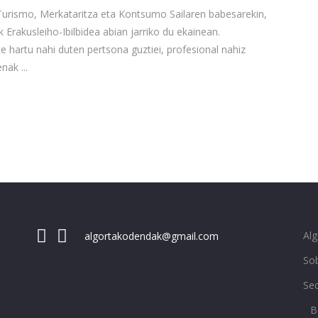
 Turismo, Merkataritza eta Kontsumo Sailaren babesarekin,
kusleiho-Ibilbidea abian jarriko du ekainean.
 hartu nahi duten pertsona guztiei, profesional nahiz
uenak
Al
algortakodendak@gmail.com
Sob
Se
B