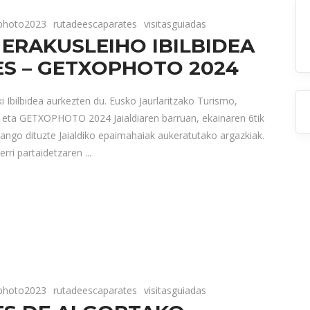
photo2023
rutadeescaparates
visitasguiadas
ERAKUSLEIHO IBILBIDEA
ES – GETXOPHOTO 2024
 Ibilbidea aurkezten du. Eusko Jaurlaritzako Turismo,
, eta GETXOPHOTO 2024 Jaialdiaren barruan, ekainaren 6tik
zango dituzte Jaialdiko epaimahaiak aukeratutako argazkiak.
rri partaidetzaren
photo2023
rutadeescaparates
visitasguiadas