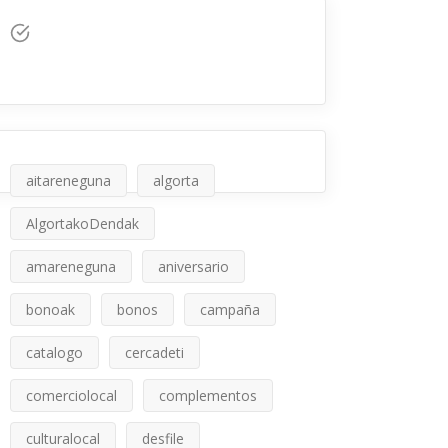
aitareneguna
algorta
AlgortakoDendak
amareneguna
aniversario
bonoak
bonos
campaña
catalogo
cercadeti
comerciolocal
complementos
culturalocal
desfile