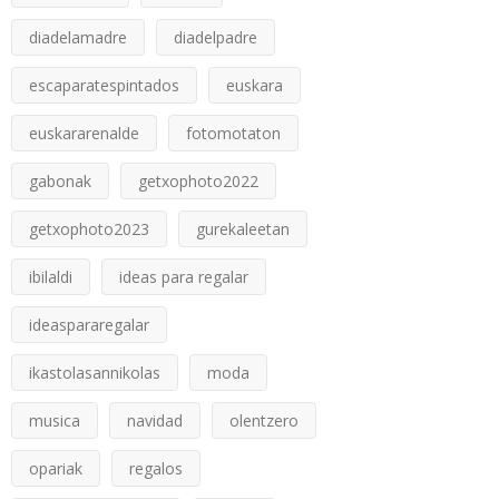
diadelamadre
diadelpadre
escaparatespintados
euskara
euskararenalde
fotomotaton
gabonak
getxophoto2022
getxophoto2023
gurekaleetan
ibilaldi
ideas para regalar
ideaspararegalar
ikastolasannikolas
moda
musica
navidad
olentzero
opariak
regalos