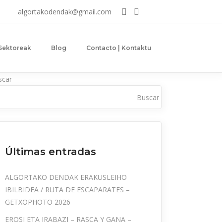
algortakodendak@gmail.com
 Sektoreak
Blog
Contacto | Kontaktu
scar
Buscar
Últimas entradas
ALGORTAKO DENDAK ERAKUSLEIHO
IBILBIDEA / RUTA DE ESCAPARATES –
GETXOPHOTO 2026
EROSI ETA IRABAZI – RASCA Y GANA –