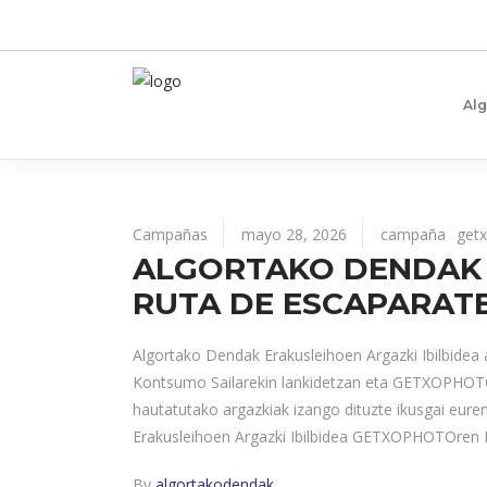
Al
Campañas
mayo 28, 2026
campaña
get
ALGORTAKO DENDAK E
RUTA DE ESCAPARATE
Algortako Dendak Erakusleihoen Argazki Ibilbidea 
Kontsumo Sailarekin lankidetzan eta GETXOPHOTO 2
hautatutako argazkiak izango dituzte ikusgai eure
Erakusleihoen Argazki Ibilbidea GETXOPHOTOren 
By
algortakodendak