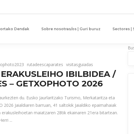
gortako Dendak
Sobre nosotras/os | Guri buruz
Sectores |
Bu
xophoto2023
rutadeescaparates
visitasguiadas
RAKUSLEIHO IBILBIDEA /
S – GETXOPHOTO 2026
aurkezten du. Eusko Jaurlaritzako Turismo, Merkataritza eta
026 Jaialdiaren barruan, 41 saltokik Jaialdiko epaimahaiak
n erakusleihoetan maiatzaren 28tik ekainaren 21era bitartean.
Herri