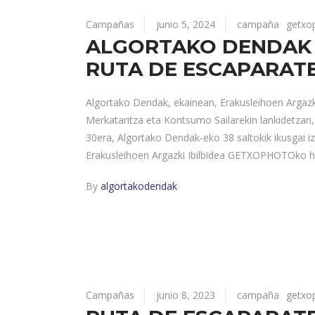
Campañas
junio 5, 2024
campaña
getxo
ALGORTAKO DENDAK 
RUTA DE ESCAPARAT
Algortako Dendak, ekainean, Erakusleihoen Argazki
Merkataritza eta Kontsumo Sailarekin lankidetzan
30era, Algortako Dendak-eko 38 saltokik ikusgai i
Erakusleihoen Argazki Ibilbidea GETXOPHOTOko he
By
algortakodendak
Campañas
junio 8, 2023
campaña
getxo