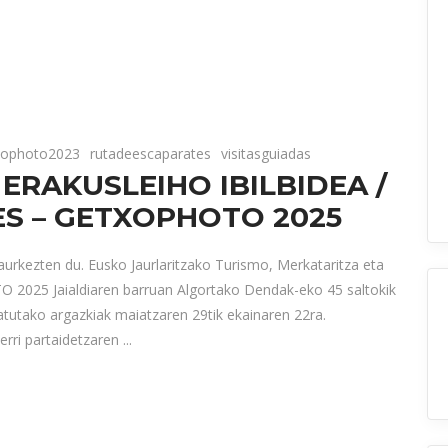
xophoto2023
rutadeescaparates
visitasguiadas
RAKUSLEIHO IBILBIDEA /
S – GETXOPHOTO 2025
aurkezten du. Eusko Jaurlaritzako Turismo, Merkataritza eta
 2025 Jaialdiaren barruan Algortako Dendak-eko 45 saltokik
atutako argazkiak maiatzaren 29tik ekainaren 22ra.
rri partaidetzaren