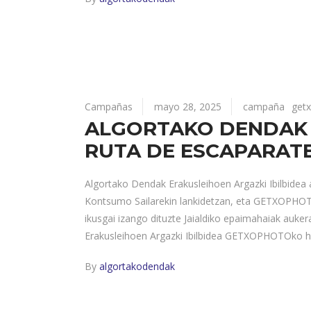
Campañas
mayo 28, 2025
campaña
get
ALGORTAKO DENDAK E
RUTA DE ESCAPARATE
Algortako Dendak Erakusleihoen Argazki Ibilbidea 
Kontsumo Sailarekin lankidetzan, eta GETXOPHOTO
ikusgai izango dituzte Jaialdiko epaimahaiak auker
Erakusleihoen Argazki Ibilbidea GETXOPHOTOko he
By
algortakodendak