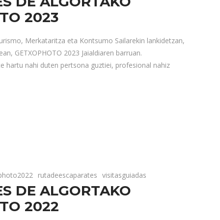
ES DE ALGORTAKO
TO 2023
urismo, Merkataritza eta Kontsumo Sailarekin lankidetzan,
ainean, GETXOPHOTO 2023 Jaialdiaren barruan.
 hartu nahi duten pertsona guztiei, profesional nahiz
photo2022
rutadeescaparates
visitasguiadas
ES DE ALGORTAKO
TO 2022