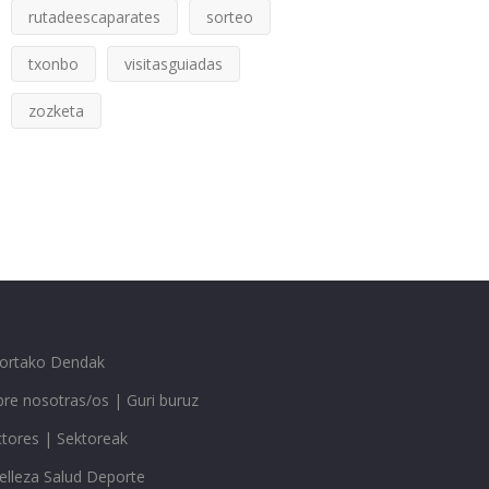
rutadeescaparates
sorteo
txonbo
visitasguiadas
zozketa
gortako Dendak
re nosotras/os | Guri buruz
ctores | Sektoreak
elleza Salud Deporte