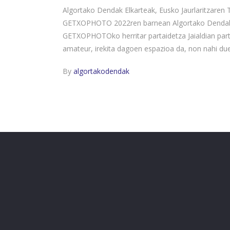
Algortako Dendak Elkarteak, Eusko Jaurlaritzaren
GETXOPHOTO 2022ren barnean Algortako Dendak Era
GETXOPHOTOko herritar partaidetza Jaialdian parte
amateur, irekita dagoen espazioa da, non nahi d
By
algortakodendak