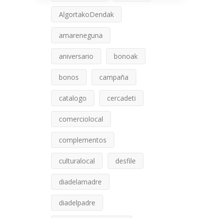
AlgortakoDendak
amareneguna
aniversario
bonoak
bonos
campaña
catalogo
cercadeti
comerciolocal
complementos
culturalocal
desfile
diadelamadre
diadelpadre