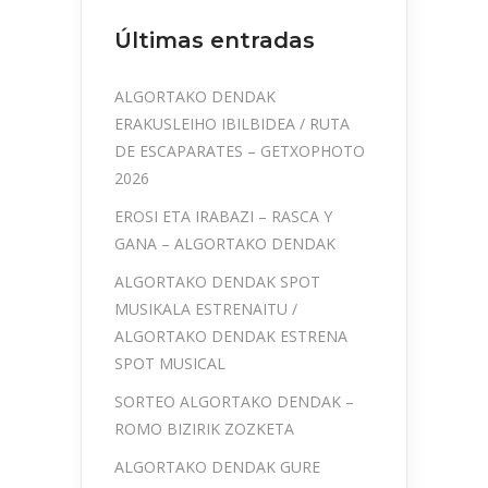
Últimas entradas
ALGORTAKO DENDAK
ERAKUSLEIHO IBILBIDEA / RUTA
DE ESCAPARATES – GETXOPHOTO
2026
EROSI ETA IRABAZI – RASCA Y
GANA – ALGORTAKO DENDAK
ALGORTAKO DENDAK SPOT
MUSIKALA ESTRENAITU /
ALGORTAKO DENDAK ESTRENA
SPOT MUSICAL
SORTEO ALGORTAKO DENDAK –
ROMO BIZIRIK ZOZKETA
ALGORTAKO DENDAK GURE