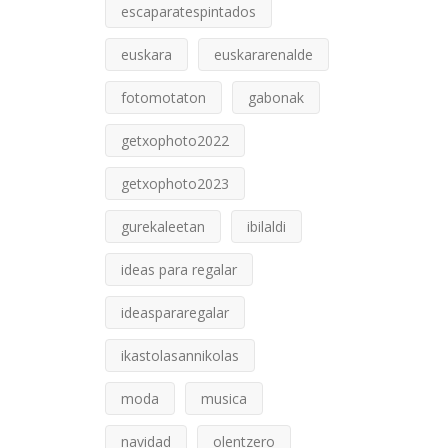
escaparatespintados
euskara
euskararenalde
fotomotaton
gabonak
getxophoto2022
getxophoto2023
gurekaleetan
ibilaldi
ideas para regalar
ideaspararegalar
ikastolasannikolas
moda
musica
navidad
olentzero