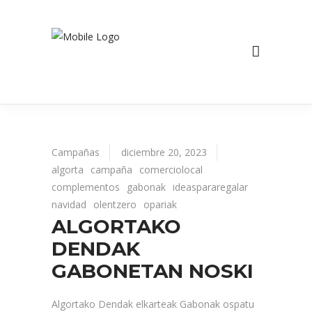
Campañas
diciembre 20, 2023
algorta
campaña
comerciolocal
complementos
gabonak
ideaspararegalar
navidad
olentzero
opariak
ALGORTAKO
DENDAK
GABONETAN NOSKI
Algortako Dendak elkarteak Gabonak ospatu