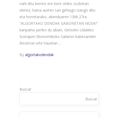
nahi ditu berriro ere bere ohiko zozketari
ekinez, baina aurten sari gehiago izango ditu
eta horretarako, abenduaren 13tik 27ra
“ALGORTAKO DENDAK GABONETAN NOSKI”
kanpaina jarriko du abian, Getxoko Udaleko
Sustapen Ekonomikoko Sailaren babesarekin.
Bezeroei urte hauetan
By
algortakodendak
Buscar
Buscar