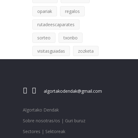
opariak
regalos
rutadeescaparates
sorteo
txonbo
visitasguiadas
zozketa
algortakodendak@gmail.com
Algortako Dendak
Sobre nosotras/os | Guri buruz
Sectores | Sektoreak