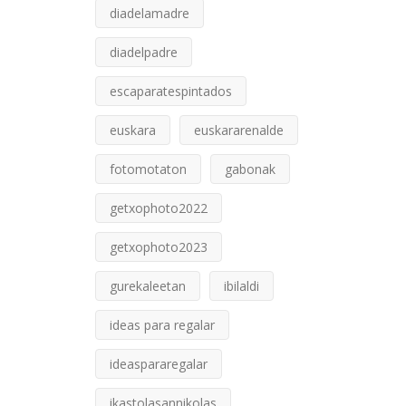
diadelamadre
diadelpadre
escaparatespintados
euskara
euskararenalde
fotomotaton
gabonak
getxophoto2022
getxophoto2023
gurekaleetan
ibilaldi
ideas para regalar
ideaspararegalar
ikastolasannikolas