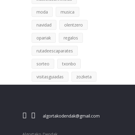
moda
musica
navidad
olentzero
opariak
regalos
rutadeescaparates
sorteo
txonbo
visitasguiadas
zozketa
algortakodendak@gmail.com
Algortako Dendak