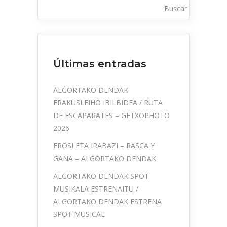
Buscar
Últimas entradas
ALGORTAKO DENDAK
ERAKUSLEIHO IBILBIDEA / RUTA
DE ESCAPARATES – GETXOPHOTO
2026
EROSI ETA IRABAZI – RASCA Y
GANA – ALGORTAKO DENDAK
ALGORTAKO DENDAK SPOT
MUSIKALA ESTRENAITU /
ALGORTAKO DENDAK ESTRENA
SPOT MUSICAL