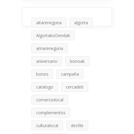
aitareneguna
algorta
AlgortakoDendak
amareneguna
aniversario
bonoak
bonos
campaña
catalogo
cercadeti
comerciolocal
complementos
culturalocal
desfile