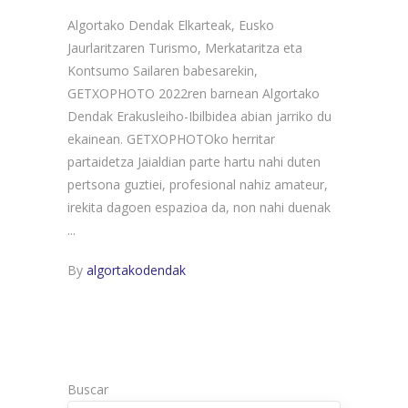
Algortako Dendak Elkarteak, Eusko
Jaurlaritzaren Turismo, Merkataritza eta
Kontsumo Sailaren babesarekin,
GETXOPHOTO 2022ren barnean Algortako
Dendak Erakusleiho-Ibilbidea abian jarriko du
ekainean. GETXOPHOTOko herritar
partaidetza Jaialdian parte hartu nahi duten
pertsona guztiei, profesional nahiz amateur,
irekita dagoen espazioa da, non nahi duenak
By
algortakodendak
Buscar