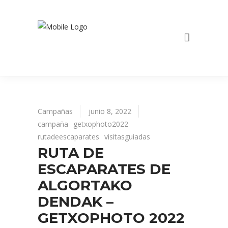
Campañas
junio 8, 2022
campaña
getxophoto2022
rutadeescaparates
visitasguiadas
RUTA DE
ESCAPARATES DE
ALGORTAKO
DENDAK –
GETXOPHOTO 2022