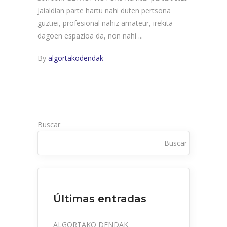
Jaialdian parte hartu nahi duten pertsona
guztiei, profesional nahiz amateur, irekita
dagoen espazioa da, non nahi
By
algortakodendak
Buscar
Buscar
Últimas entradas
ALGORTAKO DENDAK