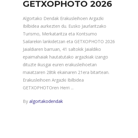
GETXOPHOTO 2026
Algortako Dendak Erakusleihoen Argazki
Ibilbidea aurkezten du. Eusko Jaurlaritzako
Turismo, Merkataritza eta Kontsumo
Sailarekin lankidetzan eta GETXOPHOTO 2026
Jaialdiaren barruan, 41 saltokik Jaialdiko
epaimahaiak hautatutako argazkiak izango
dituzte ikusgai euren erakusleihoetan
maiatzaren 28tik ekainaren 21era bitartean.
Erakusleihoen Argazki Ibilbidea
GETXOPHOTOren Herri
By
algortakodendak