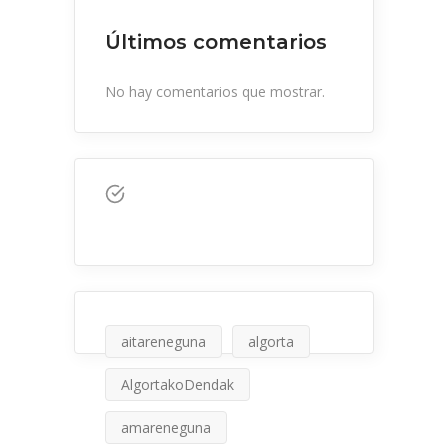
Últimos comentarios
No hay comentarios que mostrar.
aitareneguna
algorta
AlgortakoDendak
amareneguna