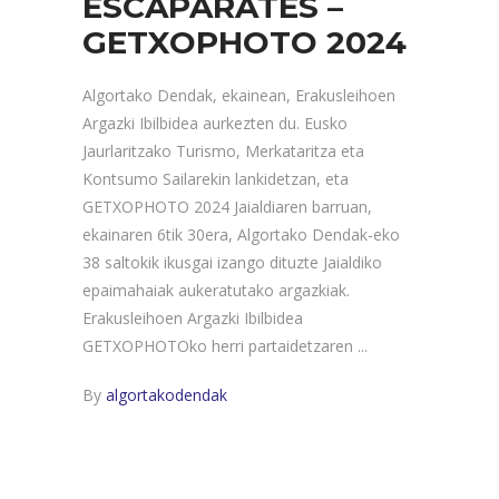
ESCAPARATES –
GETXOPHOTO 2024
Algortako Dendak, ekainean, Erakusleihoen
Argazki Ibilbidea aurkezten du. Eusko
Jaurlaritzako Turismo, Merkataritza eta
Kontsumo Sailarekin lankidetzan, eta
GETXOPHOTO 2024 Jaialdiaren barruan,
ekainaren 6tik 30era, Algortako Dendak-eko
38 saltokik ikusgai izango dituzte Jaialdiko
epaimahaiak aukeratutako argazkiak.
Erakusleihoen Argazki Ibilbidea
GETXOPHOTOko herri partaidetzaren
By
algortakodendak