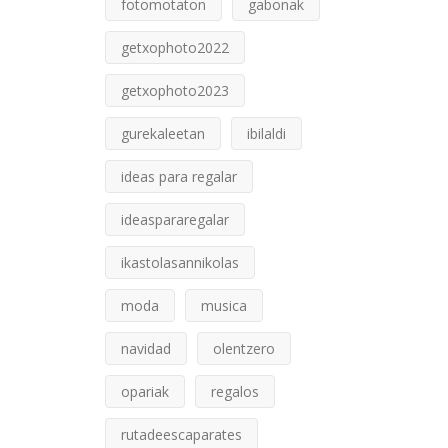
fotomotaton
gabonak
getxophoto2022
getxophoto2023
gurekaleetan
ibilaldi
ideas para regalar
ideaspararegalar
ikastolasannikolas
moda
musica
navidad
olentzero
opariak
regalos
rutadeescaparates