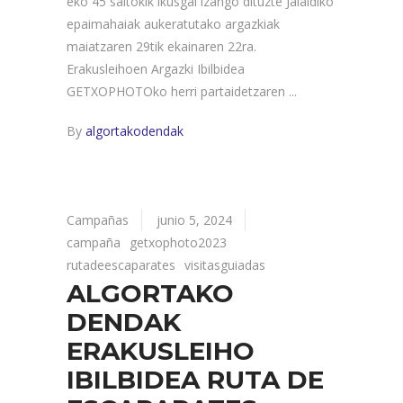
eko 45 saltokik ikusgai izango dituzte Jaialdiko
epaimahaiak aukeratutako argazkiak
maiatzaren 29tik ekainaren 22ra.
Erakusleihoen Argazki Ibilbidea
GETXOPHOTOko herri partaidetzaren
By
algortakodendak
Campañas
junio 5, 2024
campaña
getxophoto2023
rutadeescaparates
visitasguiadas
ALGORTAKO
DENDAK
ERAKUSLEIHO
IBILBIDEA RUTA DE