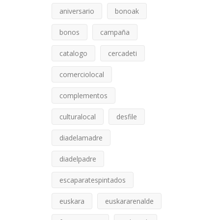
aniversario
bonoak
bonos
campaña
catalogo
cercadeti
comerciolocal
complementos
culturalocal
desfile
diadelamadre
diadelpadre
escaparatespintados
euskara
euskararenalde