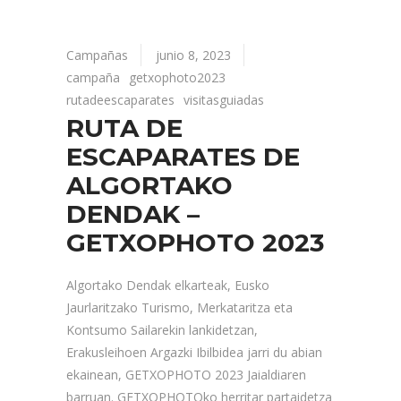
Campañas
junio 8, 2023
campaña
getxophoto2023
rutadeescaparates
visitasguiadas
RUTA DE
ESCAPARATES DE
ALGORTAKO
DENDAK –
GETXOPHOTO 2023
Algortako Dendak elkarteak, Eusko
Jaurlaritzako Turismo, Merkataritza eta
Kontsumo Sailarekin lankidetzan,
Erakusleihoen Argazki Ibilbidea jarri du abian
ekainean, GETXOPHOTO 2023 Jaialdiaren
barruan. GETXOPHOTOko herritar partaidetza