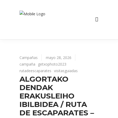
Campañas
mayo 28, 2026
campaña
getxophoto2023
rutadeescaparates
visitasguiadas
ALGORTAKO
DENDAK
ERAKUSLEIHO
IBILBIDEA / RUTA
DE ESCAPARATES –