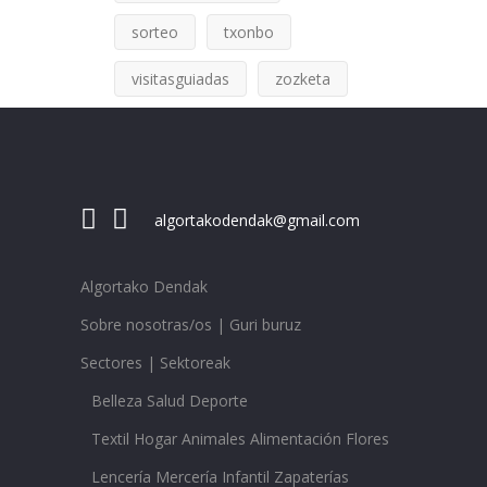
sorteo
txonbo
visitasguiadas
zozketa
algortakodendak@gmail.com
Algortako Dendak
Sobre nosotras/os | Guri buruz
Sectores | Sektoreak
Belleza Salud Deporte
Textil Hogar Animales Alimentación Flores
Lencería Mercería Infantil Zapaterías