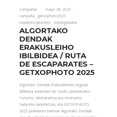
Campañas
mayo 28, 2025
campaña
getxophoto2023
rutadeescaparates
visitasguiadas
ALGORTAKO
DENDAK
ERAKUSLEIHO
IBILBIDEA / RUTA
DE ESCAPARATES –
GETXOPHOTO 2025
Algortako Dendak Erakusleihoen Argazki
Ibilbidea aurkezten du. Eusko Jaurlaritzako
Turismo, Merkataritza eta Kontsumo
Sailarekin lankidetzan, eta GETXOPHOTO
2025 Jaialdiaren barruan Algortako Dendak-