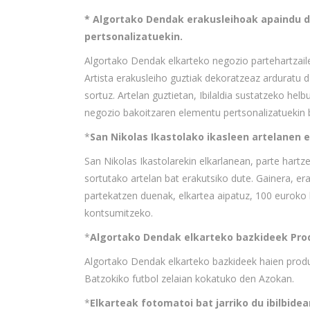
* Algortako Dendak erakusleihoak apaindu dit
pertsonalizatuekin.
Algortako Dendak elkarteko negozio partehartzailee
Artista erakusleiho guztiak dekoratzeaz arduratu d
sortuz. Artelan guztietan, Ibilaldia sustatzeko hel
negozio bakoitzaren elementu pertsonalizatuekin 
*
San Nikolas Ikastolako ikasleen artelanen 
San Nikolas Ikastolarekin elkarlanean, parte hartze
sortutako artelan bat erakutsiko dute. Gainera, er
partekatzen duenak, elkartea aipatuz, 100 euroko
kontsumitzeko.
*
Algortako Dendak elkarteko bazkideek Pro
Algortako Dendak elkarteko bazkideek haien produk
Batzokiko futbol zelaian kokatuko den Azokan.
*
Elkarteak fotomatoi bat jarriko du ibilbidea