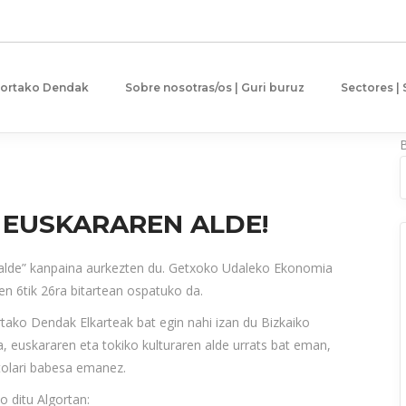
gortako Dendak
Sobre nosotras/os | Guri buruz
Sectores |
EUSKARAREN ALDE!
alde” kanpaina aurkezten du. Getxoko Udaleko Ekonomia
n 6tik 26ra bitartean ospatuko da.
rtako Dendak Elkarteak bat egin nahi izan du Bizkaiko
la, euskararen eta tokiko kulturaren alde urrats bat eman,
tolari babesa emanez.
o ditu Algortan: