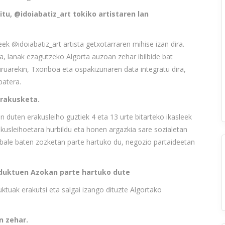
u, @idoiabatiz_art tokiko artistaren lan
k @idoiabatiz_art artista getxotarraren mihise izan dira.
a, lanak ezagutzeko Algorta auzoan zehar ibilbide bat
buruarekin, Txonboa eta ospakizunaren data integratu dira,
batera.
erakusketa.
n duten erakusleiho guztiek 4 eta 13 urte bitarteko ikasleek
akusleihoetara hurbildu eta honen argazkia sare sozialetan
 bale baten zozketan parte hartuko du, negozio partaideetan
duktuen Azokan parte hartuko dute
tuak erakutsi eta salgai izango dituzte Algortako
n zehar.