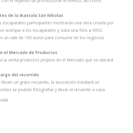
n con el objetivo de promocionar el evento, así como
tes de la Ikastola San Nikolas
os escaparates participantes mostrarán una obra creada por
se acerque a los escaparates y suba una foto a RRSS
 de un vale de 100 euros para consumir en los negocios
en el Mercado de Productos
a la venta productos propios en el Mercado que se ubicará
largo del recorrido
se lleven un grato recuerdo, la asociación instalará un
ntes se podrán fotografiar y llevar el recuerdo a casa.
ndak