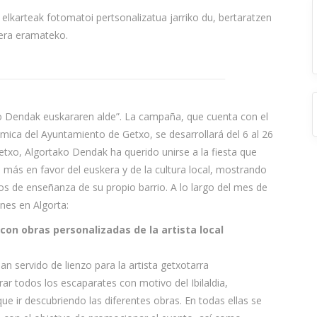
n, elkarteak fotomatoi pertsonalizatua jarriko du, bertaratzen
txera eramateko.
 Dendak euskararen alde”. La campaña, que cuenta con el
ca del Ayuntamiento de Getxo, se desarrollará del 6 al 26
etxo, Algortako Dendak ha querido unirse a la fiesta que
o más en favor del euskera y de la cultura local, mostrando
os de enseñanza de su propio barrio. A lo largo del mes de
nes en Algorta:
on obras personalizadas de la artista local
n servido de lienzo para la artista getxotarra
ar todos los escaparates con motivo del Ibilaldia,
ue ir descubriendo las diferentes obras. En todas ellas se