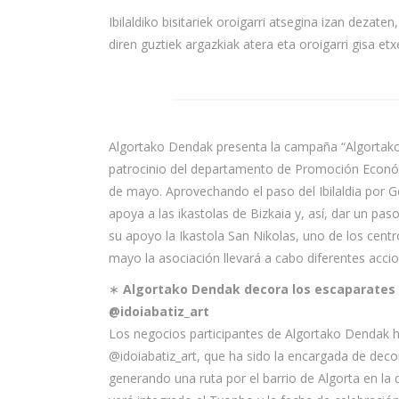
Ibilaldiko bisitariek oroigarri atsegina izan dezate
diren guztiek argazkiak atera eta oroigarri gisa e
Algortako Dendak presenta la campaña “Algortako
patrocinio del departamento de Promoción Económi
de mayo. Aprovechando el paso del Ibilaldia por G
apoya a las ikastolas de Bizkaia y, así, dar un pas
su apoyo la Ikastola San Nikolas, uno de los centr
mayo la asociación llevará a cabo diferentes accio
∗
Algortako Dendak decora los escaparates c
@idoiabatiz_art
Los negocios participantes de Algortako Dendak ha
@idoiabatiz_art, que ha sido la encargada de decor
generando una ruta por el barrio de Algorta en la q