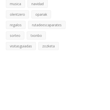
musica
navidad
olentzero
opariak
regalos
rutadeescaparates
sorteo
txonbo
visitasguiadas
zozketa