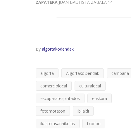
ZAPATEKA
JUAN BAUTISTA ZABALA 14
By
algortakodendak
algorta
AlgortakoDendak
campaña
comerciolocal
culturalocal
escaparatespintados
euskara
fotomotaton
ibilaldi
ikastolasannikolas
txonbo