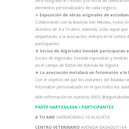
verá integrado el Txonbo y la fecha de celebració
elementos personalizados de cada negocio.
∗
Exposición de obras originales de estudian
Colaborando con la Ikastola San Nikolas, todos l
alumnos de 4 a 13 años. Además, todo aquel que 
etiquetando a la asociación, entrará en el sorteo
participantes.
∗ Socios de Algortako Dendak participarán 
Socios de Algortako Dendak expondrán y tendrán 
en el campo de fútbol del Batzoki de Algorta.
∗ La asociación instalará un fotomatón a lo 
Con el objetivo de que los visitantes del Ibilaldia 
fotomatón personalizado en el que todos los asiste
Más información en nuestras RRSS @algortakode
PARTE HARTZAILEAK / PARTICIPANTES
A TU AIRE
SARRIKOBASO 10 ALGORTA
CENTRO VETERINARIO
AVENIDA BASAGOITI 64