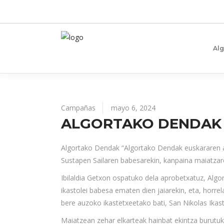
Al
Campañas
mayo 6, 2024
ALGORTAKO DENDAK 
Algortako Dendak “Algortako Dendak euskararen 
Sustapen Sailaren babesarekin, kanpaina maiatzare
Ibilaldia Getxon ospatuko dela aprobetxatuz, Algo
ikastolei babesa ematen dien jaiarekin, eta, horre
bere auzoko ikastetxeetako bati, San Nikolas Ikas
Maiatzean zehar elkarteak hainbat ekintza burutuk