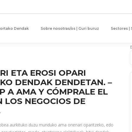
gortako Dendak
Sobre nosotras/os | Guri buruz
Sectores |
I ETA EROSI OPARI
KO DENDAK DENDETAN. –
P A AMA Y CÓMPRALE EL
N LOS NEGOCIOS DE
.
 hobea aurkituko duzu munduko ama onenari oparitzeko, edo