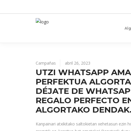
Al
Campañas
abril 26, 2023
UTZI WHATSAPP AMAR
PERFEKTUA ALGORTA
DÉJATE DE WHATSAP
REGALO PERFECTO E
ALGORTAKO DENDAK
Kanpainari atxikitako saltokietan xehetasun ezin