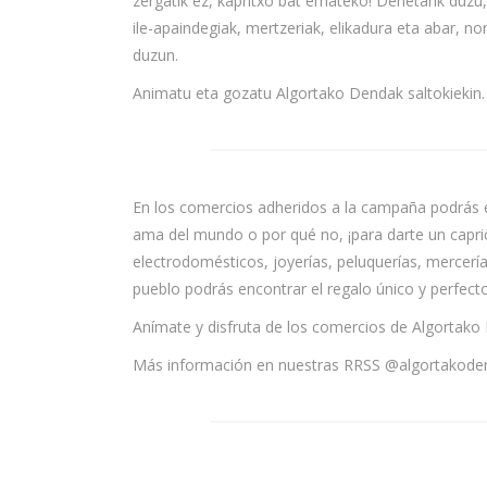
zergatik ez, kapritxo bat emateko! Denetarik duzu,
ile-apaindegiak, mertzeriak, elikadura eta abar, no
duzun.
Animatu eta gozatu Algortako Dendak saltokiekin.
En los comercios adheridos a la campaña podrás en
ama del mundo o por qué no, ¡para darte un capri
electrodomésticos, joyerías, peluquerías, mercería
pueblo podrás encontrar el regalo único y perfecto
Anímate y disfruta de los comercios de Algortako
Más información en nuestras RRSS @algortakode