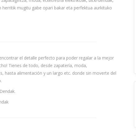
 zapatagintza, moda, etxetresna elektrikoak, bitxi-dendak,
n herritik mugitu gabe opari bakar eta perfektua aurkituko
contrar el detalle perfecto para poder regalar a la mejor
cho! Tienes de todo, desde zapatería, moda,
s, hasta alimentación y un largo etc. donde sin moverte del
.
 Dendak.
ndak