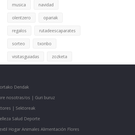
musica
navidad
olentzero
opariak
regalos
rutadeescaparates
sorteo
txonbo
visitasguiadas
zozketa
gortako Dendak
re nosotras/os | Guri buruz
ctores | Sektoreak
elleza Salud Deporte
extil Hogar Animales Alimentación Flores