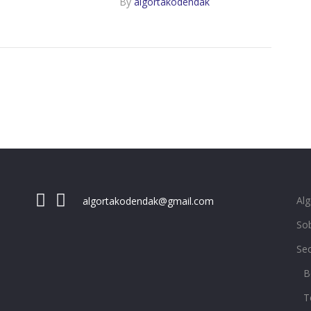
By
algortakodendak
Al
algortakodendak@gmail.com
Sob
Se
B
T