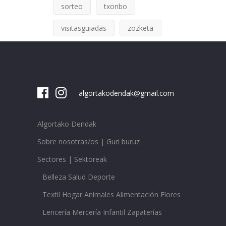
sorteo
txonbo
visitasguiadas
zozketa
algortakodendak@gmail.com
Algortako Dendak
Sobre nosotras/os | Guri buruz
Sectores | Sektoreak
Belleza Salud Deporte
Textil Hogar Animales Alimentación Flores
Lencería Mercería Infantil Zapaterías