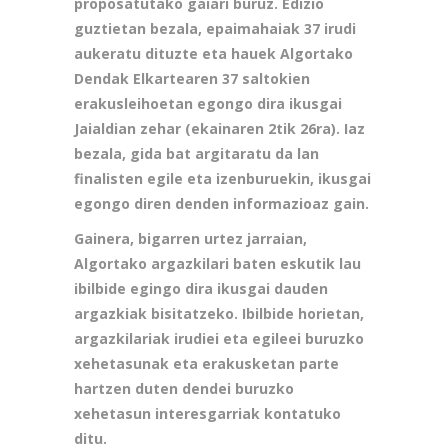
proposatutako gaiari buruz. Edizio
guztietan bezala, epaimahaiak 37 irudi
aukeratu dituzte eta hauek Algortako
Dendak Elkartearen 37 saltokien
erakusleihoetan egongo dira ikusgai
Jaialdian zehar (ekainaren 2tik 26ra). Iaz
bezala, gida bat argitaratu da lan
finalisten egile eta izenburuekin, ikusgai
egongo diren denden informazioaz gain.
Gainera, bigarren urtez jarraian,
Algortako argazkilari baten eskutik lau
ibilbide egingo dira ikusgai dauden
argazkiak bisitatzeko. Ibilbide horietan,
argazkilariak irudiei eta egileei buruzko
xehetasunak eta erakusketan parte
hartzen duten dendei buruzko
xehetasun interesgarriak kontatuko
ditu.