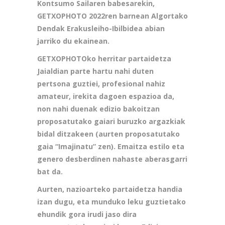
Kontsumo Sailaren babesarekin,
GETXOPHOTO 2022ren barnean Algortako
Dendak Erakusleiho-Ibilbidea abian
jarriko du ekainean.
GETXOPHOTOko herritar partaidetza
Jaialdian parte hartu nahi duten
pertsona guztiei, profesional nahiz
amateur, irekita dagoen espazioa da,
non nahi duenak edizio bakoitzan
proposatutako gaiari buruzko argazkiak
bidal ditzakeen (aurten proposatutako
gaia “Imajinatu” zen). Emaitza estilo eta
genero desberdinen nahaste aberasgarri
bat da.
Aurten, nazioarteko partaidetza handia
izan dugu, eta munduko leku guztietako
ehundik gora irudi jaso dira