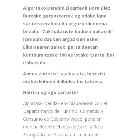
Algortako Dendak Elkarteak Dora Díez
Burzako getxoztarrak egindako lana
saritzea erabaki du argazkirik onena
bezala. “Zuk hala uste baduzu bakarrik”
izenburu daukan argazkiari esker,
Elkartearen saltoki partaideetan
kontsumitzeko 100 eurotako txartel bat
irabazi du.
Anima zaitezte Jaialdia eta, bereziki,
erakusleihoen ibilbidea bisitatzera.
Harritu egingo zaituzte!
Algortako Dendak en colaboración con el
Departamento de Turismo, Comercio y
Consumo de Gobierno Vasco, pone en
marcha durante el mes de junio la Ruta
Fotográfica de Escaparates dentro del