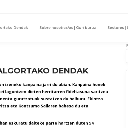
gortako Dendak
Sobre nosotras/os | Guri buruz
Sectores |
 ALGORTAKO DENDAK
n izeneko kanpaina jarri du abian. Kanpaina honek
i laguntzen dieten herritarren fideltasuna saritzea
lmenta gurutzatuak sustatzea du helburu. Ekintza
ritza eta Kontsumo Sailaren babesa du eta
han eskuratu daiteke parte hartzen duten 54