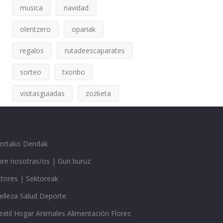
musica
navidad
olentzero
opariak
regalos
rutadeescaparates
sorteo
txonbo
visitasguiadas
zozketa
gortako Dendak
re nosotras/os | Guri buruz
ctores | Sektoreak
elleza Salud Deporte
extil Hogar Animales Alimentación Flores