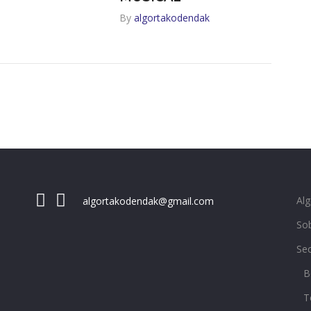
By
algortakodendak
Al
algortakodendak@gmail.com
Sob
Se
B
T