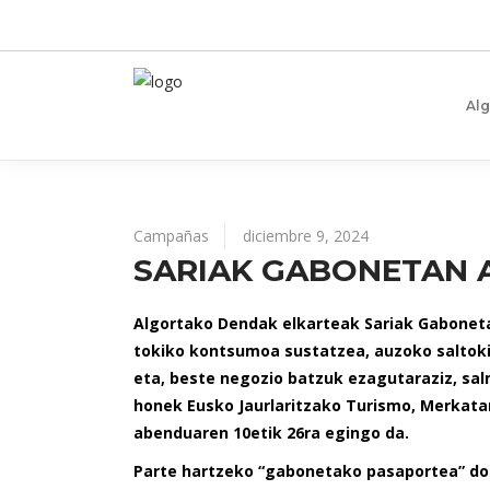
Al
Campañas
diciembre 9, 2024
SARIAK GABONETAN
Algortako Dendak elkarteak Sariak Gaboneta
tokiko kontsumoa sustatzea, auzoko saltokie
eta, beste negozio batzuk ezagutaraziz, sa
honek Eusko Jaurlaritzako Turismo, Merkata
abenduaren 10etik 26ra egingo da.
Parte hartzeko “gabonetako pasaportea” do