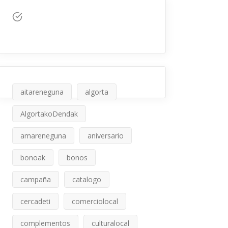
aitareneguna
algorta
AlgortakoDendak
amareneguna
aniversario
bonoak
bonos
campaña
catalogo
cercadeti
comerciolocal
complementos
culturalocal