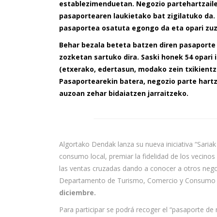
establezimenduetan. Negozio partehartzail
pasaportearen laukietako bat zigilatuko da. S
pasaportea osatuta egongo da eta opari zuze
Behar bezala beteta batzen diren pasaporte 
zozketan sartuko dira. Saski honek 54 opari 
(etxerako, edertasun, modako zein txikientz
Pasaportearekin batera, negozio parte hartz
auzoan zehar bidaiatzen jarraitzeko.
Algortako Dendak lanza su nueva iniciativa “Sari
consumo local, premiar la fidelidad de los vecinos
las ventas cruzadas dando a conocer a otros negoc
Departamento de Turismo, Comercio y Consumo de
diciembre.
Para participar se podrá recoger el “pasaporte de