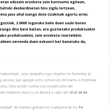
eetan edozein erosketa zein kontsumo egitean,
altoki desberdinetan hiru zigilu lortzean,
na jaso ahal izango dute (izakinak agortu arte).
guztiak, 2.000€ inguruko balio duen saski baten
izango ditu bere baitan, era guztietako produktuekin
ako produktuekin), zein erosketa-txartelekin.
aileen zerrenda duen eskuorri bat banatuko da,
ak Gabonetan”, una campaña cuyo objetivo es fomentar el
 y vecinas que apoyan a los comercios del barrio e incentivar
ios. Esta acción cuenta con el patrocinio del
l Gobierno Vasco y se llevará a cabo del
10 al 26 de
 navidad” de manera gratuita en cualquiera de los
54