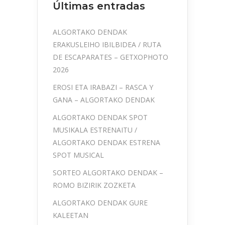
Últimas entradas
ALGORTAKO DENDAK
ERAKUSLEIHO IBILBIDEA / RUTA
DE ESCAPARATES – GETXOPHOTO
2026
EROSI ETA IRABAZI – RASCA Y
GANA – ALGORTAKO DENDAK
ALGORTAKO DENDAK SPOT
MUSIKALA ESTRENAITU /
ALGORTAKO DENDAK ESTRENA
SPOT MUSICAL
SORTEO ALGORTAKO DENDAK –
ROMO BIZIRIK ZOZKETA
ALGORTAKO DENDAK GURE
KALEETAN