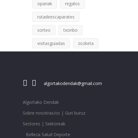
opariak
regalos
rutadeescaparates
sorteo
txonbo
visitasguiadas
zozketa
algortakodendak@gmail.com
Algortako Dendak
Sobre nosotras/os | Guri buruz
Sectores | Sektoreak
Belleza Salud Deporte