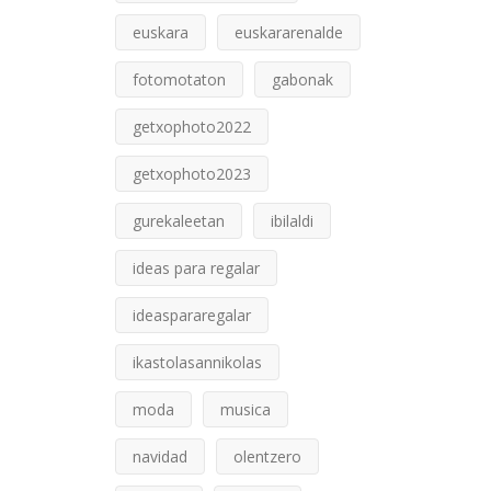
euskara
euskararenalde
fotomotaton
gabonak
getxophoto2022
getxophoto2023
gurekaleetan
ibilaldi
ideas para regalar
ideaspararegalar
ikastolasannikolas
moda
musica
navidad
olentzero