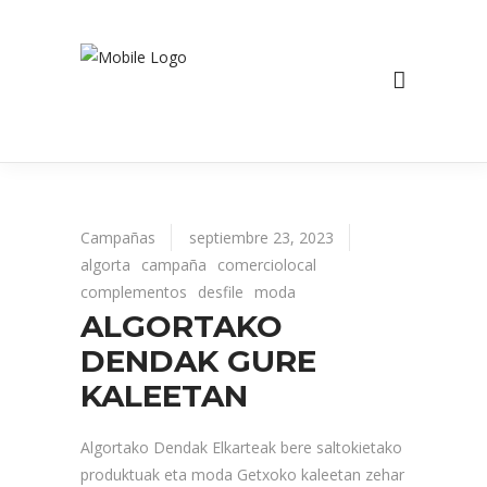
Campañas
septiembre 23, 2023
algorta
campaña
comerciolocal
complementos
desfile
moda
ALGORTAKO
DENDAK GURE
KALEETAN
Algortako Dendak Elkarteak bere saltokietako
produktuak eta moda Getxoko kaleetan zehar