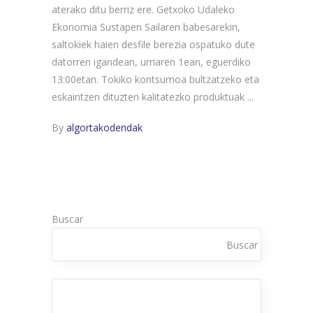
aterako ditu berriz ere. Getxoko Udaleko
Ekonomia Sustapen Sailaren babesarekin,
saltokiek haien desfile berezia ospatuko dute
datorren igandean, urriaren 1ean, eguerdiko
13:00etan. Tokiko kontsumoa bultzatzeko eta
eskaintzen dituzten kalitatezko produktuak
By
algortakodendak
Buscar
Buscar