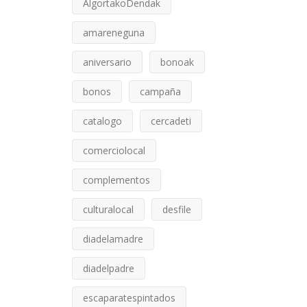
AlgortakoDendak
amareneguna
aniversario
bonoak
bonos
campaña
catalogo
cercadeti
comerciolocal
complementos
culturalocal
desfile
diadelamadre
diadelpadre
escaparatespintados