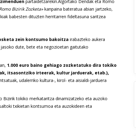
ezimenduen
partaidetzarekin.Algortako Dendak eta Romo
Romo Bizirik Zozketa»
kanpaina bateratua abian jartzeko,
iak babesten dituzten herritarren fideltasuna saritzea
osketa zein kontsumo bakoitza
irabazteko aukera
jasoko dute, bete eta negozioetan gaitutako
ean,
1.000 euro baino gehiago zozketatuko dira tokiko
, itsasontziko irteerak, kultur jarduerak, etab.),
tuak, udalerriko kultura-, kirol- eta aisialdi-jarduera
Bizirik tokiko merkataritza dinamizatzeko eta auzoko
saltoki txikietan kontsumoa eta auzokideen eta