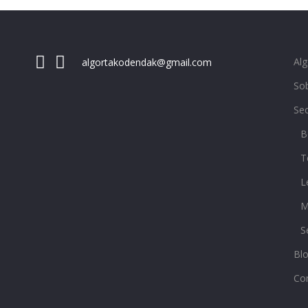
Al
algortakodendak@gmail.com
Sob
Se
B
T
L
M
S
Bl
Co