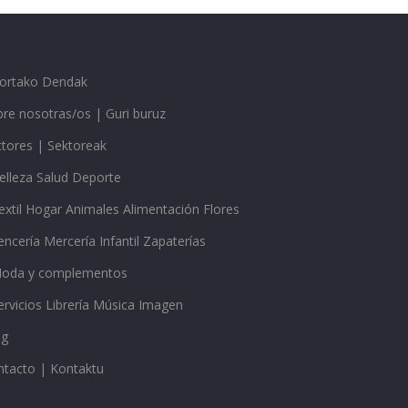
gortako Dendak
re nosotras/os | Guri buruz
ctores | Sektoreak
elleza Salud Deporte
extil Hogar Animales Alimentación Flores
encería Mercería Infantil Zapaterías
oda y complementos
ervicios Librería Música Imagen
og
ntacto | Kontaktu