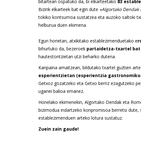
bitartean ospatuko da, bi elkarteetako
83 establ
Bizirik elkarteek bat egin dute
«Algortako Dendak 
tokiko kontsumoa sustatzea eta auzoko saltoki txik
helburua duen ekimena.
Egun horietan, atxikitako establezimenduetako e
r
bihurtuko da, bezeroek
partaidetza-txartel bat
hautestontzietan utzi beharko dutena.
Kanpaina amaitzean, bildutako txartel guztien art
esperientzietan (esperientzia gastronomikoak
Getxoz gozatzeko eta Getxo berriz ezagutzeko pentsa
ugariei balioa emanez.
Honelako ekimenekin, Algortako Dendak eta Romo 
bizimodua indartzeko konpromisoa berretsi dute, 
establezimenduen arteko lotura sustatuz.
Zuein zain gaude!