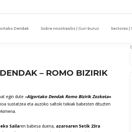
gortako Dendak
Sobre nosotras/os | Guri buruz
Sectores |
DENDAK – ROMO BIZIRIK
bat egin dute
«
Algortako Dendak Romo Bizirik Zozketa»
oa sustatzea eta auzoko saltoki txikiak babesten dituzten
ekimena.
eko Saila
ren babesa duena,
azaroaren 5etik 23ra