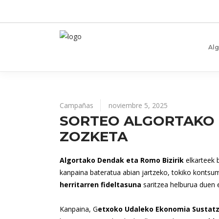
Al
Campañas
noviembre 5, 2025
SORTEO ALGORTAKO 
ZOZKETA
Algortako Dendak eta Romo Bizirik
elkarteek 
kanpaina bateratua abian jartzeko, tokiko kontsum
herritarren fideltasuna
saritzea helburua duen 
Kanpaina, G
etxoko Udaleko Ekonomia Sustatz